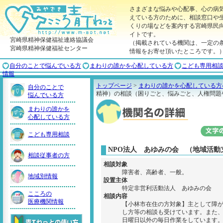
さまざまな悩みや心配事、心の病
えている方のために、相談窓口や
くりの場などを案内する宮崎県民
イトです。
宮崎県精神保健福祉連絡協議会
（掲載されている機関は、一定の
宮崎県精神保健福祉センター
情報をお寄せ頂いたところです。
自分のことで悩んでいる方
まわりの誰かを心配している方
こども専用相
情報
トップページ
>
まわりの誰かを心配している方
自分のことで
精神）の相談（困りごと、悩みごと、人権問題
悩んでいる方
まわりの誰かを
心配している方
こども専用相談
NPO法人 あゆみの会 （地域活動
相談従事者の方
相談対象
障害者、高齢者、一般。
地域別情報
設置主体
特定非営利活動法人 あゆみの会
こころの
相談内容
医療機関情報
【小林市在住の方対象】主として障
し方等の相談も受けています。また
日曜日以外の毎日作業をしています