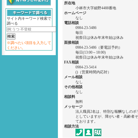
所在地
小林市大字細野4488番地
ホームページ
なし
サイト内キーワード検索で
電話相談
調べる
0984-23-5486
毎日
祝祭日は休み年末年始は休み
面接相談
※調べたい項目を入力して
0984-23-5486（要電話予約）
ください。
毎日(13:00～18:00)
祝祭日は休み年末年始は休み
FAX相談
0984-23-5414
()（営業時間内応対）
メール相談
なし
その他相談
なし
相談料
無料
メッセージ
法人職員2名は、特別な報酬なしのボ
としていますが、障がい者・高齢者
ております。
相談方法