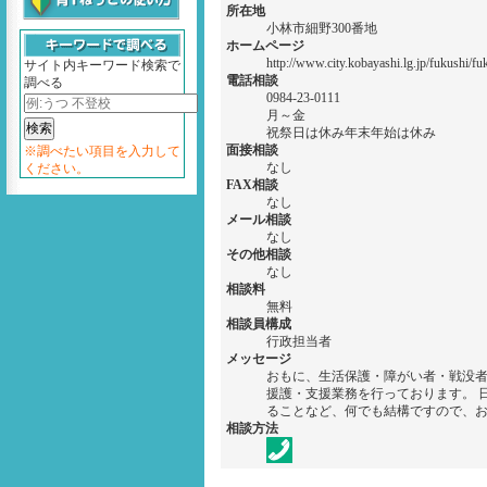
所在地
小林市細野300番地
ホームページ
http://www.city.kobayashi.lg.jp/fukushi/fu
サイト内キーワード検索で
電話相談
調べる
0984-23-0111
月～金
祝祭日は休み年末年始は休み
面接相談
※調べたい項目を入力して
なし
ください。
FAX相談
なし
メール相談
なし
その他相談
なし
相談料
無料
相談員構成
行政担当者
メッセージ
おもに、生活保護・障がい者・戦没
援護・支援業務を行っております。 
ることなど、何でも結構ですので、
相談方法