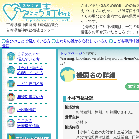
さまざまな悩みや心配事、心の病
えている方のために、相談窓口や
くりの場などを案内する宮崎県民
イトです。
宮崎県精神保健福祉連絡協議会
（掲載されている機関は、一定の
宮崎県精神保健福祉センター
情報をお寄せ頂いたところです。
自分のことで悩んでいる方
まわりの誰かを心配している方
こども専用相
情報
トップページ
> 検索：
自分のことで
Warning
: Undefined variable $keyword in
/home/xs
悩んでいる方
174
まわりの誰かを
心配している方
こども専用相談
相談従事者の方
小林市福祉課
相談対象
地域別情報
相談種別、性別、年齢問いません。
設置主体
こころの
小林市
医療機関情報
相談内容
【小林市在住の方対象】生活保護・
スの情報提供や援護・支援業務。日