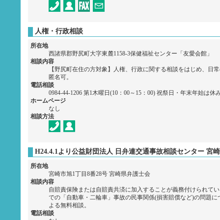
人権・行政相談
所在地
西諸県郡野尻町大字東麓1158-3保健福祉センター「友愛会館」
相談内容
【野尻町在住の方対象】人権、行政に関する相談をはじめ、日常
匿名可。
電話相談
0984-44-1206 第1木曜日(10：00～15：00) 祝祭日・年末年始は休
ホームページ
なし
相談方法
H24.4.1より公益財団法人 日弁連交通事故相談センター 宮
所在地
宮崎市旭1丁目8番28号 宮崎県弁護士会
相談内容
自賠責保険または自賠責共済に加入することが義務付けられてい
での「自動車・二輪車」事故の民事関係(損害賠償など)の問題に
よる無料相談。
電話相談