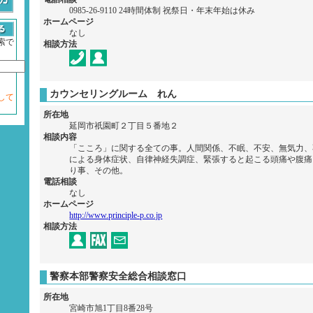
0985-26-9110 24時間体制 祝祭日・年末年始は休み
ホームページ
なし
索で
相談方法
カウンセリングルーム れん
して
所在地
延岡市祇園町２丁目５番地２
相談内容
「こころ」に関する全ての事。人間関係、不眠、不安、無気力、
による身体症状、自律神経失調症、緊張すると起こる頭痛や腹痛
り事、その他。
電話相談
なし
ホームページ
http://www.principle-p.co.jp
相談方法
警察本部警察安全総合相談窓口
所在地
宮崎市旭1丁目8番28号