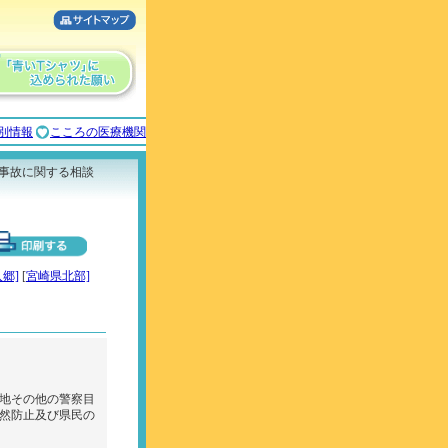
別情報
こころの医療機関
通事故に関する相談
郷]
[
宮崎県北部]
地その他の警察目
然防止及び県民の