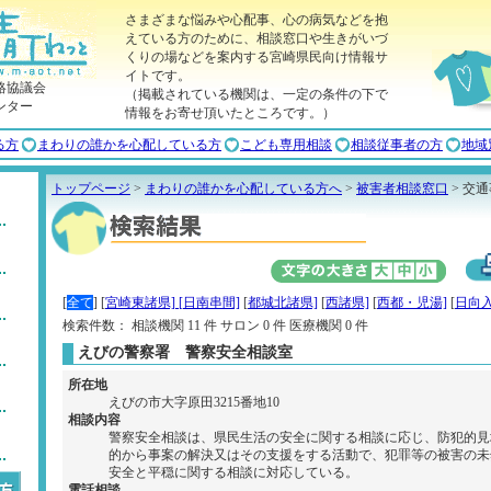
さまざまな悩みや心配事、心の病気などを抱
えている方のために、相談窓口や生きがいづ
くりの場などを案内する宮崎県民向け情報サ
イトです。
絡協議会
（掲載されている機関は、一定の条件の下で
ンター
情報をお寄せ頂いたところです。）
る方
まわりの誰かを心配している方
こども専用相談
相談従事者の方
地域
トップページ
>
まわりの誰かを心配している方へ
>
被害者相談窓口
> 交
[
全て
]
[
宮崎東諸県]
[
日南串間]
[
都城北諸県]
[
西諸県]
[
西都・児湯]
[
日向入
検索件数： 相談機関 11 件 サロン 0 件 医療機関 0 件
えびの警察署 警察安全相談室
所在地
えびの市大字原田3215番地10
相談内容
警察安全相談は、県民生活の安全に関する相談に応じ、防犯的見
的から事案の解決又はその支援をする活動で、犯罪等の被害の未
安全と平穏に関する相談に対応している。
電話相談