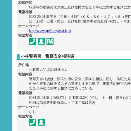
相談内容
犯罪等の被害の未然防止及び県民の安全と平穏に関する相談に対
電話相談
0985-26-9110 平日（月曜～金曜）(０８：３０～１７：４５（専
日（土曜・日曜・祭日）及び夜間(警察本部当直員) 祝祭日・年
ホームページ
http://www.pref.miyazaki.lg.jp
相談方法
小林警察署 警察安全相談係
所在地
小林市大字堤2928番地１
相談内容
警察安全相談は、県民生活の安全に関する相談に応じ、防犯的見
的から事案の解決又はその支援をする活動で、犯罪等の被害の未
安全と平穏に関する相談に対応している。
電話相談
0984-23-0110（内線271） 24時間体制(（但し、土・日・祝日) 及
9:00(は当直体制)) 祝祭日・年末年始は休み
ホームページ
なし
相談方法