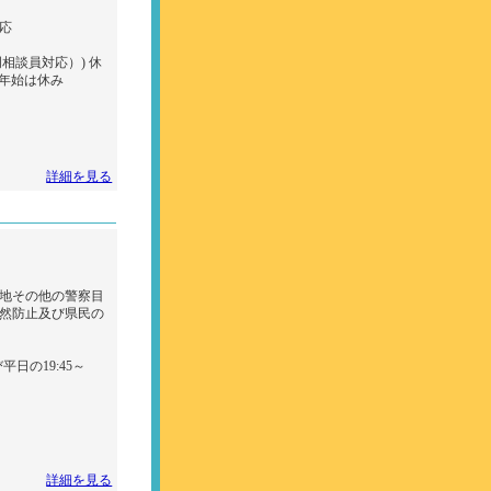
応
門相談員対応）) 休
末年始は休み
詳細を見る
地その他の警察目
然防止及び県民の
び平日の19:45～
詳細を見る