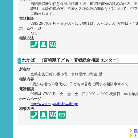
自賠責保険や任意保険の請求手続、損害賠償額の算定の仕方、過
説明、示談の進め方、治療と各種保険の関係などについて、中立
に助言します。
電話相談
0985-26-7039 月～金(9:00～12：00) (13：00～15：30) 祝祭
ホームページ
なし
相談方法
わかば （宮崎県子ども・若者総合相談センター）
所在地
宮崎市宮田町13番16号 宮崎県庁10号館1階
相談内容
0歳から概ね30歳代の、子どもや若者に関する相談事すべて
電話相談
0985-41-7830 月・火・金・土・日(10:00～19:00) 祝祭日・年末
ホームページ
http://www.miyazaki-kowaka.jp/
相談方法
前
ト