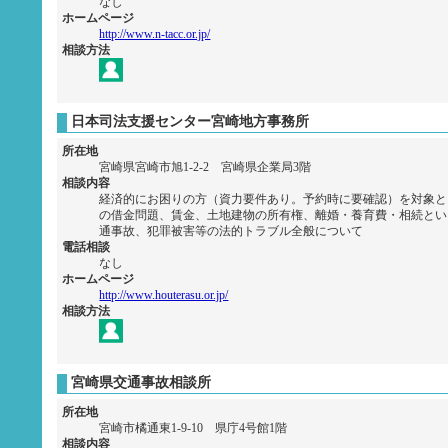
なし
ホームページ
http://www.n-tacc.or.jp/
相談方法
日本司法支援センター宮崎地方事務所
所在地
宮崎県宮崎市旭1-2-2 宮崎県企業局3階
相談内容
経済的にお困りの方（資力要件あり。予約時に要確認）を対象と
の借金問題、賃金、土地建物の所有権、離婚・養育費・相続とい
通事故、犯罪被害等の法的トラブル全般について
電話相談
なし
ホームページ
http://www.houterasu.or.jp/
相談方法
宮崎県交通事故相談所
所在地
宮崎市橘通東1-9-10 県庁4号館1階
相談内容