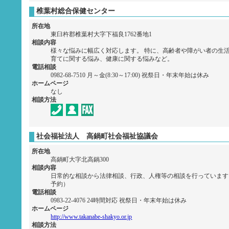
椎葉村総合保健センター
所在地
東臼杵郡椎葉村大字下福良1762番地1
相談内容
様々な悩みに幅広く対応します。 特に、高齢者や障がい者の生
育てに関する悩み、健康に関する悩みなど。
電話相談
0982-68-7510 月～金(8:30～17:00) 祝祭日・年末年始は休み
ホームページ
なし
相談方法
社会福祉法人 高鍋町社会福祉協議会
所在地
高鍋町大字北高鍋300
相談内容
日常的な相談から法律相談、行政、人権等の相談を行っています
予約）
電話相談
0983-22-4076 24時間対応 祝祭日・年末年始は休み
ホームページ
http://www.takanabe-shakyo.or.jp
相談方法