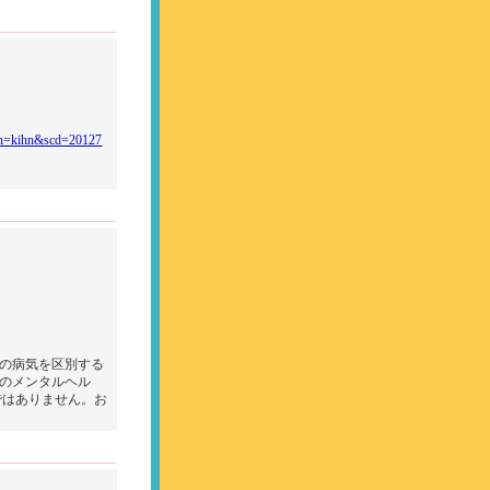
p?mn=kihn&scd=20127
の病気を区別する
のメンタルヘル
ではありません。お