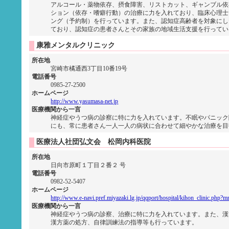
アルコール・薬物依存、摂食障害、リストカット、ギャンブル依
ション（依存・嗜癖行動）の治療に力を入れており、臨床心理士
ング（予約制）を行っています。また、認知症高齢者を対象にし
ており、認知症の患者さんとその家族の地域生活支援を行ってい
康雅メンタルクリニック
所在地
宮崎市橘通西3丁目10番19号
電話番号
0985-27-2500
ホームページ
http://www.yasumasa-net.jp
医療機関から一言
神経症やうつ病の診察に特に力を入れています。不眠やパニック
にも、常に患者さん一人一人の病状に合わせて細やかな治療を目
医療法人社団弘文会 松岡内科医院
所在地
日向市原町１丁目２番２ 号
電話番号
0982-52-5407
ホームページ
http://www.e-navi.pref.miyazaki.lg.jp/qqport/hospital/kihon_clinic.ph
医療機関から一言
神経症やうつ病の診察、治療に特に力を入れています。また、漢
漢方薬の処方、自律訓練法の指導等も行っています。