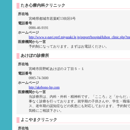
たき心療内科クリニック
所在地
宮崎県都城市若葉町13街区6号
電話番号
0986-46-9191
ホームページ
http://www.e-navi.pref.miyazaki.lg.jp/qqport/hospital/kihon_clinic.ph
医療機関から一言
予約制になっております。まずはお電話ください。
あけぼの診療所
所在地
宮崎市田野町あけぼの２丁目５－１
電話番号
0985-74-5600
ホームページ
http://akebono-hp.com
医療機関から一言
当診療所は、内科・外科・精神科です。「こころ」と「からだ」
事なく診療を行っております。就学期の子供さんや、学生・職場
ス、老年期の認知症などの疾患にも対応しております。 予約制
気軽にご相談下さい。
よこやまクリニック
所在地