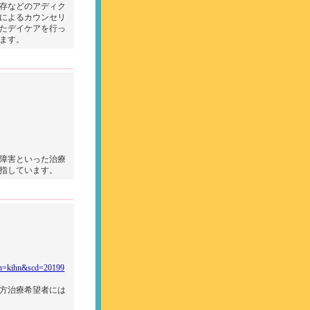
存などのアディク
によるカウンセリ
たデイケアを行っ
ます。
障害といった治療
指しています。
p?mn=kihn&scd=20199
方治療希望者には