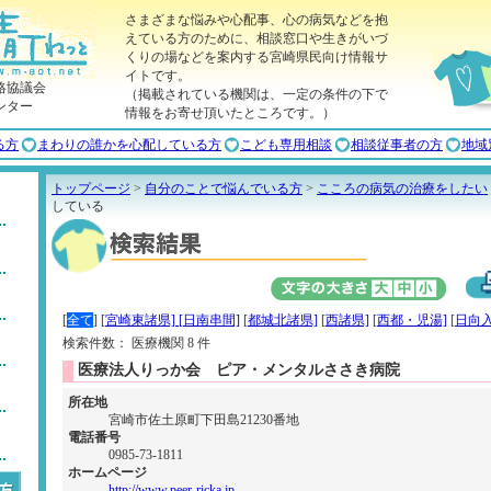
さまざまな悩みや心配事、心の病気などを抱
えている方のために、相談窓口や生きがいづ
くりの場などを案内する宮崎県民向け情報サ
イトです。
絡協議会
（掲載されている機関は、一定の条件の下で
ンター
情報をお寄せ頂いたところです。）
る方
まわりの誰かを心配している方
こども専用相談
相談従事者の方
地域
トップページ
>
自分のことで悩んでいる方
>
こころの病気の治療をしたい
している
[
全て
]
[
宮崎東諸県]
[
日南串間]
[
都城北諸県]
[
西諸県]
[
西都・児湯]
[
日向入
検索件数： 医療機関 8 件
医療法人りっか会 ピア・メンタルささき病院
所在地
宮崎市佐土原町下田島21230番地
電話番号
0985-73-1811
ホームページ
http://www.peer-ricka.jp