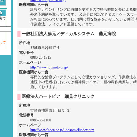
医療機関から一言
診察やカウンセリングに時間を要するので待ち時間延長による御
外来予約制を取っています。 又充分にお話できるようケースワ
索で
が相談にのっています。ピア(同じ様な悩みをかかえている仲間)
作業療法、デイケアも重視しています。
一般社団法人藤元メディカルシステム 藤元病院
して
所在地
都城市早鈴町17-4
電話番号
0986-25-1315
ホームページ
http://www.fujimoto.or.jp/
医療機関から一言
専門的な治療プログラムとして心理カウンセリング、作業療法を
通院中の患者様においては精神科デイケア、精神科作業療法、精
施しております。
医療法人ハートピア 細見クリニック
所在地
宮崎市橘通西1丁目５-３
電話番号
0985-35-1100
ホームページ
http://www9.ocn.ne.jp/~hosomicl/index.htm
医療機関から一言